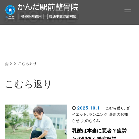
ARCHIVE
T
o
g
g
l
e
n
a
v
こむら返り
i
g
a
こむら返り
t
i
o
n
2025.10.1
こむら返り
,
ダ
イエット
,
ランニング
,
最新のお知
らせ
,
足のむくみ
乳酸は本当に悪者？疲労