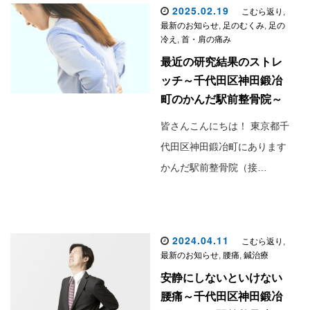
2025.02.19
こむら返り
,
最新のお知らせ
,
足のむくみ
,
足の
冷え
,
首・肩の痛み
最近の研究結果のストレ
ッチ～千代田区神田鍛冶
町のかんだ駅前整骨院～
皆さんこんにちは！ 東京都千
代田区神田鍛冶町にあります
かんだ駅前整骨院（接…
2024.04.11
こむら返り
,
最新のお知らせ
,
腰痛
,
鍼治療
安静にしないといけない
腰痛～千代田区神田鍛冶