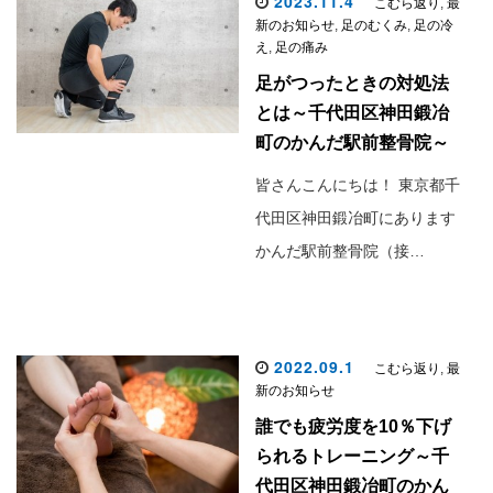
2023.11.4
こむら返り
,
最
新のお知らせ
,
足のむくみ
,
足の冷
え
,
足の痛み
足がつったときの対処法
とは～千代田区神田鍛冶
町のかんだ駅前整骨院～
皆さんこんにちは！ 東京都千
代田区神田鍛冶町にあります
かんだ駅前整骨院（接…
2022.09.1
こむら返り
,
最
新のお知らせ
誰でも疲労度を10％下げ
られるトレーニング～千
代田区神田鍛冶町のかん