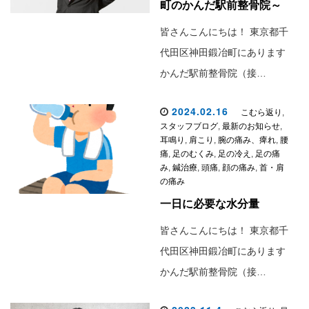
町のかんだ駅前整骨院～
皆さんこんにちは！ 東京都千
代田区神田鍛冶町にあります
かんだ駅前整骨院（接…
2024.02.16
こむら返り
,
スタッフブログ
,
最新のお知らせ
,
耳鳴り
,
肩こり
,
腕の痛み、痺れ
,
腰
痛
,
足のむくみ
,
足の冷え
,
足の痛
み
,
鍼治療
,
頭痛
,
顔の痛み
,
首・肩
の痛み
一日に必要な水分量
皆さんこんにちは！ 東京都千
代田区神田鍛冶町にあります
かんだ駅前整骨院（接…