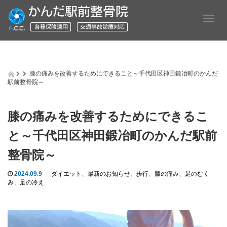
T
o
g
g
l
e
膝の痛みを改善するためにできること～千代田区神田鍛冶町のかんだ
n
駅前整骨院～
a
v
i
膝の痛みを改善するためにできるこ
g
a
と～千代田区神田鍛冶町のかんだ駅前
t
i
整骨院～
o
n
2024.09.9
ダイエット
、
最新のお知らせ
、
歩行
、
膝の痛み
、
足のむく
み
、
足の冷え