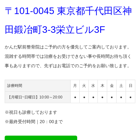
〒101-0045 東京都千代田区神
田鍛冶町3-3栄立ビル3F
かんだ駅前整骨院はご予約の方を優先してご案内しております。
混雑する時間帯では治療をお受けできない事や長時間お待ち頂く
事もありますので、先ずはお電話でのご予約をお願い致します。
診療時間
月
火
水
木
金
土
日
【月曜日~日曜日】10:00～20:00
●
●
●
●
●
●
●
※祝日も診療しております
※最終受付時間｜20：00まで