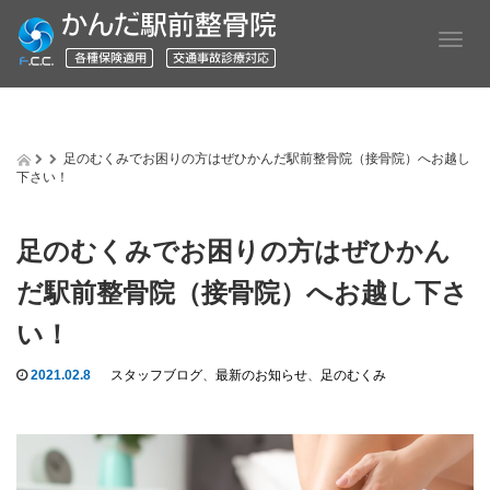
T
o
g
g
l
e
足のむくみでお困りの方はぜひかんだ駅前整骨院（接骨院）へお越し
n
下さい！
a
v
i
足のむくみでお困りの方はぜひかん
g
a
だ駅前整骨院（接骨院）へお越し下さ
t
i
い！
o
n
2021.02.8
スタッフブログ
、
最新のお知らせ
、
足のむくみ